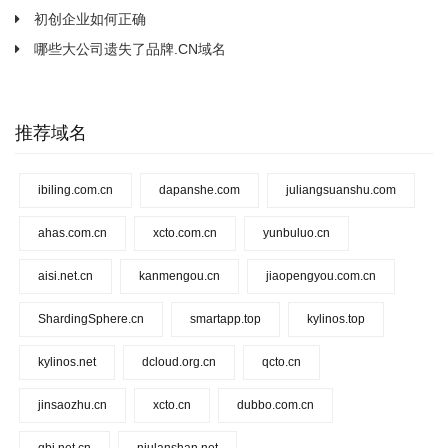
初创企业如何正确
哪些大公司遗失了品牌.CN域名
推荐域名
ibiling.com.cn
dapanshe.com
juliangsuanshu.com
ahas.com.cn
xcto.com.cn
yunbuluo.cn
aisi.net.cn
kanmengou.cn
jiaopengyou.com.cn
ShardingSphere.cn
smartapp.top
kylinos.top
kylinos.net
dcloud.org.cn
qcto.cn
jinsaozhu.cn
xcto.cn
dubbo.com.cn