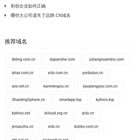
初创企业如何正确
哪些大公司遗失了品牌.CN域名
推荐域名
ibiling.com.cn
dapanshe.com
juliangsuanshu.com
ahas.com.cn
xcto.com.cn
yunbuluo.cn
aisi.net.cn
kanmengou.cn
jiaopengyou.com.cn
ShardingSphere.cn
smartapp.top
kylinos.top
kylinos.net
dcloud.org.cn
qcto.cn
jinsaozhu.cn
xcto.cn
dubbo.com.cn