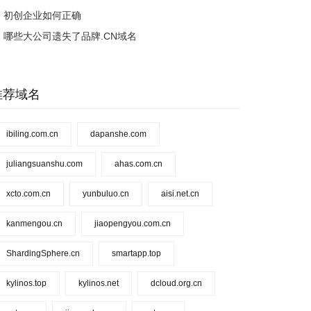
初创企业如何正确
哪些大公司遗失了品牌.CN域名
推荐域名
ibiling.com.cn
dapanshe.com
juliangsuanshu.com
ahas.com.cn
xcto.com.cn
yunbuluo.cn
aisi.net.cn
kanmengou.cn
jiaopengyou.com.cn
ShardingSphere.cn
smartapp.top
kylinos.top
kylinos.net
dcloud.org.cn