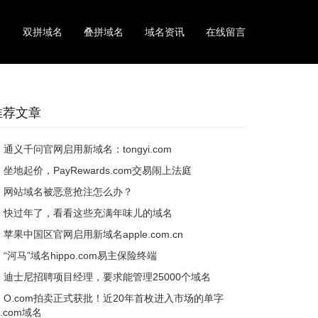
名
双拼域名
叠拼域名
域名资讯
在线留言
推荐文章
通义千问官网启用新域名：tongyi.com
坐地起价，PayRewards.com交易闹上法庭
网站域名被恶意抢注怎么办？
快过年了，看看这些充满年味儿的域名
苹果中国区官网启用新域名apple.com.cn
“河马”域名hippo.com易主保险终端
迪士尼招聘项目经理，要求能管理25000个域名
O.com拍卖正式获批！近20年首枚进入市场的单字
.com域名