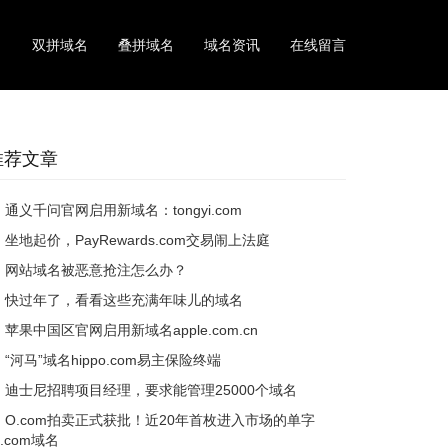
名
双拼域名
叠拼域名
域名资讯
在线留言
推荐文章
通义千问官网启用新域名：tongyi.com
坐地起价，PayRewards.com交易闹上法庭
网站域名被恶意抢注怎么办？
快过年了，看看这些充满年味儿的域名
苹果中国区官网启用新域名apple.com.cn
“河马”域名hippo.com易主保险终端
迪士尼招聘项目经理，要求能管理25000个域名
O.com拍卖正式获批！近20年首枚进入市场的单字
.com域名