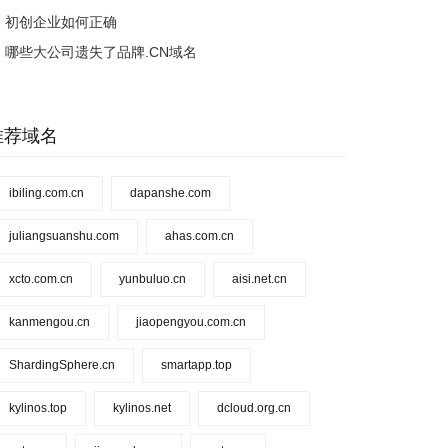
初创企业如何正确
哪些大公司遗失了品牌.CN域名
推荐域名
ibiling.com.cn
dapanshe.com
juliangsuanshu.com
ahas.com.cn
xcto.com.cn
yunbuluo.cn
aisi.net.cn
kanmengou.cn
jiaopengyou.com.cn
ShardingSphere.cn
smartapp.top
kylinos.top
kylinos.net
dcloud.org.cn