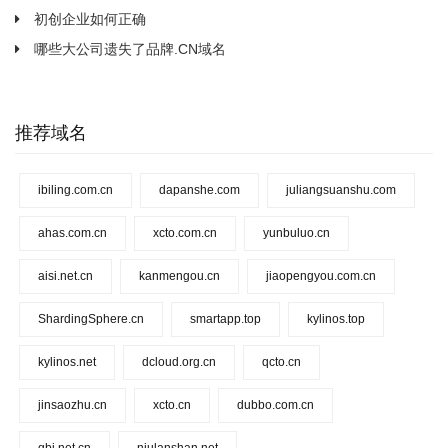
初创企业如何正确
哪些大公司遗失了品牌.CN域名
推荐域名
ibiling.com.cn
dapanshe.com
juliangsuanshu.com
ahas.com.cn
xcto.com.cn
yunbuluo.cn
aisi.net.cn
kanmengou.cn
jiaopengyou.com.cn
ShardingSphere.cn
smartapp.top
kylinos.top
kylinos.net
dcloud.org.cn
qcto.cn
jinsaozhu.cn
xcto.cn
dubbo.com.cn