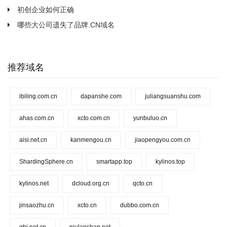
初创企业如何正确
哪些大公司遗失了品牌.CN域名
推荐域名
ibiling.com.cn
dapanshe.com
juliangsuanshu.com
ahas.com.cn
xcto.com.cn
yunbuluo.cn
aisi.net.cn
kanmengou.cn
jiaopengyou.com.cn
ShardingSphere.cn
smartapp.top
kylinos.top
kylinos.net
dcloud.org.cn
qcto.cn
jinsaozhu.cn
xcto.cn
dubbo.com.cn